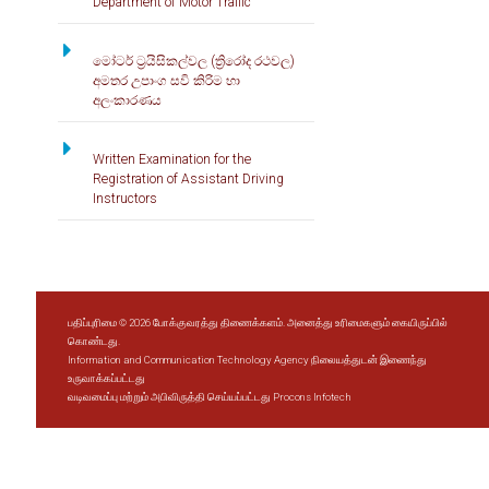
Department of Motor Traffic
If there is a change of provinces at the time of transferring 
මෝටර් ට්‍රයිසිකල්වල (ත්‍රිරෝද රථවල)
vehicles.
අමතර උපාංග සවි කිරිම හා
අලංකාරණය
Sales Tax
Written Examination for the
Registration of Assistant Driving
In case of transferring a vehicle prior to exceeding a period of 07 years since 
Instructors
பதிப்புரிமை © 2026 போக்குவரத்து திணைக்களம். அனைத்து உரிமைகளும் கையிருப்பில்
கொண்டது.
Information and Communication Technology Agency
நிலையத்துடன் இணைந்து
உருவாக்கப்பட்டது
வடிவமைப்பு மற்றும் அபிவிருத்தி செய்யப்பட்டது
Procons Infotech