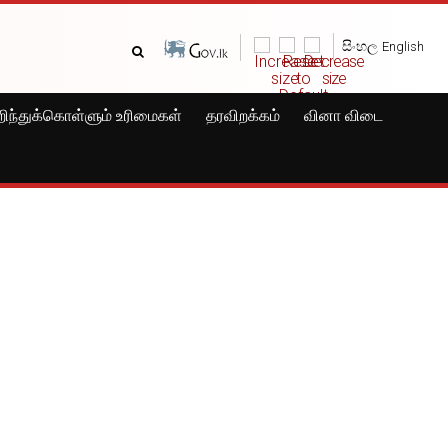
සිංහල
English
ிந்துக்கொள்ளும் உரிமைகள்
தரவிறக்கம்
வினா விடை