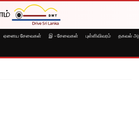
ஏனைய சேவைகள்
இ - சேவைகள்
புள்ளிவிவரம்
தகவல் அற
ர்புடைய கட்டணங்கள்