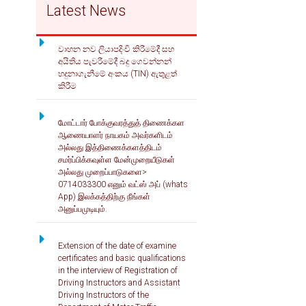
Latest News
Lorry
Dual Purpose vehicle, Special
Perpose Vehicle
7,500
Heavy Trailer
4,000
Motor Home, Motor coach,
වාහන නව ලියාපදිංචි කිරීමේදී සහ
Prime mover, Motor Lorry
අයිතිය පැවරීමේදී බදු ගෙවන්නන්
Quadri Cycle
3,000
හදුනාගැනීමේ අංකය (TIN) ඇතුළත්
Heavy Trailer
6,200
කිරීම
Land Vehicle
2,400
Quadri Cycle
6,000
Motor Ambulance, Motor Hearse, Light Trailer
2,000
மோட்டார் போக்குவரத்துத் திணைக்கள
ஆணையாளர் நாயகம் அவர்களிடம்
Land Vehicle
4.000
அல்லது இத்திணைக்களத்திடம்
2 Wheel Tractor , Motor Cycle, Motor Tricycle,
சமர்ப்பிக்கவுள்ள மேன்முறையீடுகள்
Motor Tricycle Van, Vehicle used by Person with
1000
Motor Ambulance, Motor
அல்லது முறைப்பாடுகளை>
3,600
Dissabilities
Hearse, Light Trailer
0714033300 எனும் வட்ஸ் அப் (whats
App) இலக்கத்திற்கு நீங்கள்
அனுப்பமுடியும்.
2 Wheel Tractor , Motor Cycle,
Rs. 150/- is charged as stationary and postage fees.
Motor Tricycle,
Motor Tricycle Van, Vehicle
2,300
Extension of the date of examine
used by Person with
certificates and basic qualifications
Dissabilities
in the interview of Registration of
Driving Instructors and Assistant
Driving Instructors of the
Rs. 150/- is charged as stationary and postage fees.