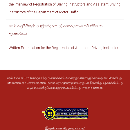
the interview of Registration of Driving Instructors and Assistant Driving
Instructors of the Department of Motor Traffic
මෝටර් ට්‍රයිසිකල්වල (ත්‍රිරෝද රථවල) අමතර උපාංග සවි කිරිම හා
අලංකාරණය
Written Examination for the Registration of Assistant Driving Instructors
பதிப்புரிமை © 2026 போக்குவரத்து திணைக்களம். அனைத்து உரிமைகளும் கையிருப்பில் கொண்டது.
Information and Communication Technology Agency
நிலையத்துடன் இணைந்து உருவாக்கப்பட்டது
வடிவமைப்பு மற்றும் அபிவிருத்தி செய்யப்பட்டது
Procons Infotech
இறுதியாகத் திருத்தப்பட்டது: