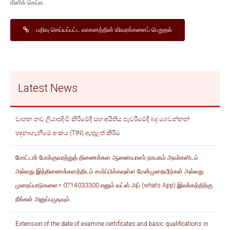
கிளிக் செய்க.
பதிவு செய்யப்பட்ட வாகனத்தின் விவரங்களைப் பெறுதல்
Latest News
වාහන නව ලියාපදිංචි කිරීමේදී සහ අයිතිය පැවරීමේදී බදු ගෙවන්නන්
හදුනාගැනීමේ අංකය (TIN) ඇතුළත් කිරීම
மோட்டார் போக்குவரத்துத் திணைக்கள ஆணையாளர் நாயகம் அவர்களிடம்
அல்லது இத்திணைக்களத்திடம் சமர்ப்பிக்கவுள்ள மேன்முறையீடுகள் அல்லது
முறைப்பாடுகளை> 0714033300 எனும் வட்ஸ் அப் (whats App) இலக்கத்திற்கு
நீங்கள் அனுப்பமுடியும்.
Extension of the date of examine certificates and basic qualifications in