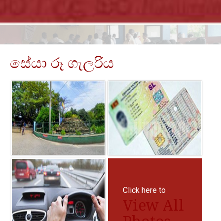
සේයා රූ ගැලරිය
Click here to
View All