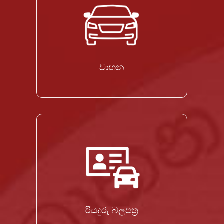
වාහන
රියදුරු බලපත්‍ර