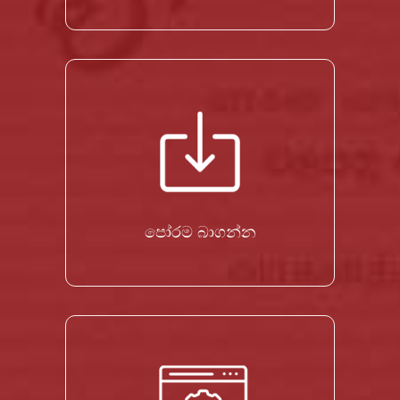
පෝරම බාගන්න