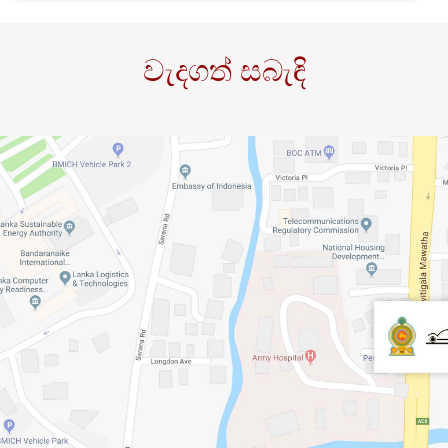
වැදගත් සබැඳි