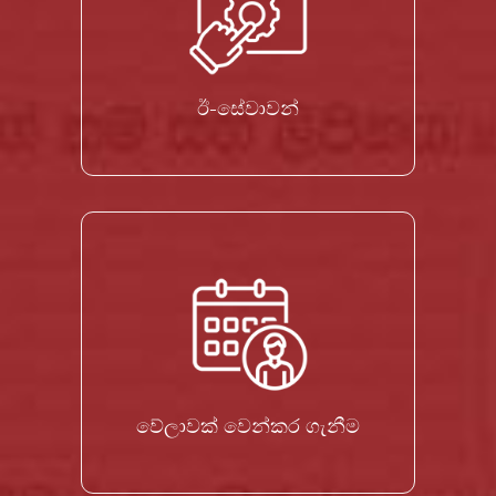
ඊ-සේවාවන්
වේලාවක් වෙන්කර ගැනීම