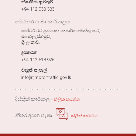
ක්ෂණික ඇමතුම්
+94 112 033 333
වේරහැර ශාඛා කාර්යාලය
මෝටර් රථ ප්‍රවාහන දෙපාර්තමේන්තු පාර,
බොරලැස්ගමුව,
ශ්‍රී ලංකාව.
දුරකථන
+94 112 518 926
විද්‍යුත් තැපැල්
info[at]motortraffic.gov.lk
දිස්ත්‍රික් කාර්යාල -
ක්ලික් කරන්න
නිතර අසන පැණ
ක්ලික් කරන්න