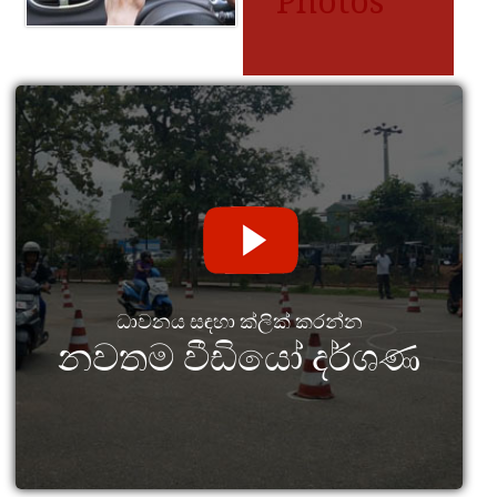
Photos
ධාවනය සඳහා ක්ලික් කරන්න
නවතම වීඩියෝ දර්ශණ